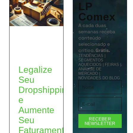
LP
Comex
A cada duas
semanas receba
conteúdo
selecionado e
crítico.
Grátis.
TENDÊNCIAS |
SEGMENTOS
AQUECIDOS | FEIRAS |
Legalize
ANÁLISE DE
MERCADO |
Seu
NOVIDADES DO BLOG
Dropshipping
e
Aumente
Seu
RECEBER
NEWSLETTER
Faturamento