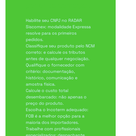
por onde começar?
Habilite seu CNPJ no RADAR
Siscomex: modalidade Expressa
resolve para os primeiros
pedidos.
Classifique seu produto pelo NCM
correto: e calcule os tributos
antes de qualquer negociação.
Qualifique o fornecedor com
critério: documentação,
histórico, comunicação e
amostra física.
Calcule o custo total
desembarcado: não apenas o
preço do produto.
Escolha o Incoterm adequado:
FOB é a melhor opção para a
maioria dos importadores.
Trabalhe com profissionais
especializados: despachante