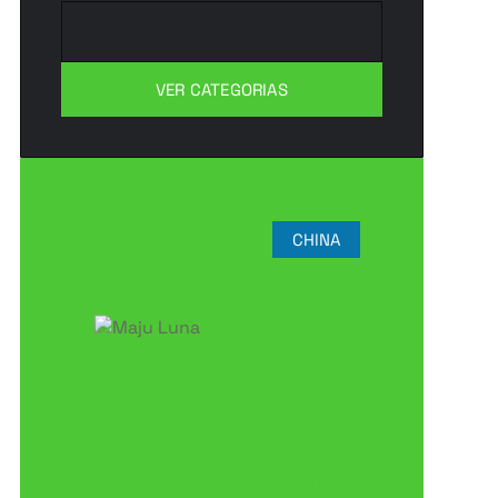
VER CATEGORIAS
CHINA
Quero importar da
China para
revender no Brasil: