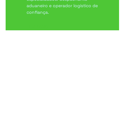
aduaneiro e operador logístico de
confiança.
LEIA MAIS
Radar LP Comex
A cada duas semanas receba
conteúdo selecionado e crítico.
Grátis.
TENDÊNCIAS | SEGMENTOS AQUECIDOS |
FEIRAS | ANÁLISE DE MERCADO |
NOVIDADES DO BLOG