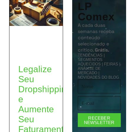
LP
Comex
A cada duas
semanas receba
conteúdo
selecionado e
crítico.
Grátis.
TENDÊNCIAS |
SEGMENTOS
AQUECIDOS | FEIRAS |
Legalize
ANÁLISE DE
MERCADO |
Seu
NOVIDADES DO BLOG
Dropshipping
e
Aumente
Seu
RECEBER
NEWSLETTER
Faturamento