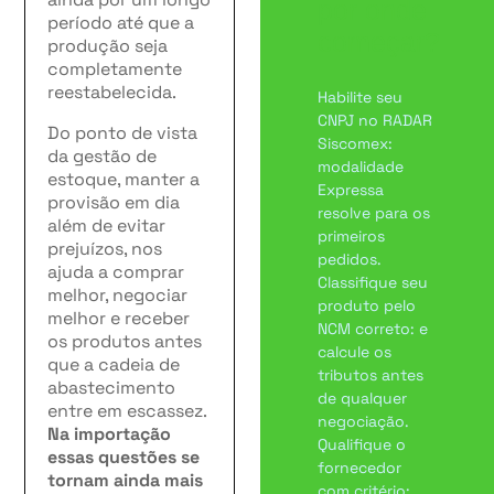
por onde
período até que a
começar?
produção seja
completamente
reestabelecida.
Habilite seu
CNPJ no RADAR
Do ponto de vista
Siscomex:
da gestão de
modalidade
estoque, manter a
Expressa
provisão em dia
resolve para os
além de evitar
primeiros
prejuízos, nos
pedidos.
ajuda a comprar
Classifique seu
melhor, negociar
produto pelo
melhor e receber
NCM correto: e
os produtos antes
calcule os
que a cadeia de
tributos antes
abastecimento
de qualquer
entre em escassez.
negociação.
Na importação
Qualifique o
essas questões se
fornecedor
tornam ainda mais
com critério: