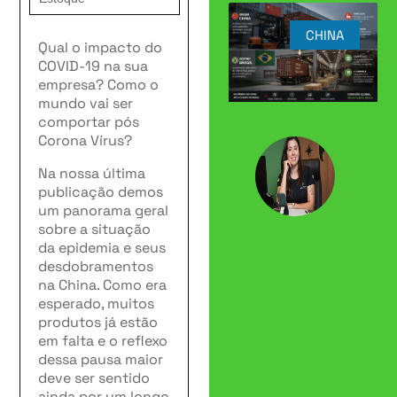
CHINA
Qual o impacto do
COVID-19 na sua
empresa? Como o
mundo vai ser
comportar pós
Corona Vírus?
Na nossa última
publicação demos
um panorama geral
sobre a situação
da epidemia e seus
Quero
desdobramentos
importar
na China. Como era
da China
esperado, muitos
produtos já estão
para
em falta e o reflexo
revender
dessa pausa maior
no Brasil:
deve ser sentido
ainda por um longo