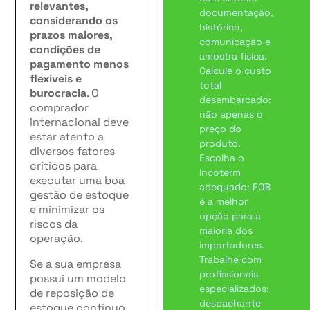
relevantes,
documentação,
considerando os
histórico,
prazos maiores,
comunicação e
condições de
amostra física.
pagamento menos
Calcule o custo
flexíveis e
total
burocracia
. O
desembarcado:
comprador
não apenas o
internacional deve
preço do
estar atento a
produto.
diversos fatores
Escolha o
críticos para
Incoterm
executar uma boa
adequado: FOB
gestão de estoque
é a melhor
e minimizar os
opção para a
riscos da
maioria dos
operação.
importadores.
Trabalhe com
Se a sua empresa
profissionais
possui um modelo
especializados:
de reposição de
despachante
estoque contínuo,