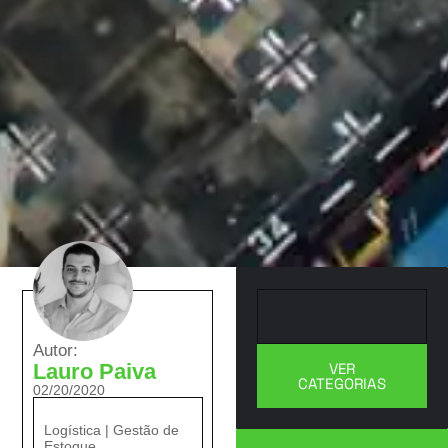
Autor:
VER
Lauro Paiva
CATEGORIAS
02/20/2020
Logística
|
Gestão de
Estoque