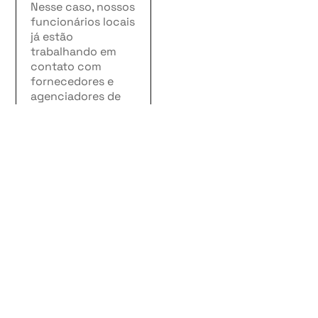
Nesse caso, nossos
funcionários locais
já estão
trabalhando em
contato com
fornecedores e
agenciadores de
cargas para
conseguir os
melhores acordos
para consolidação
de material e
armazenagem,
inclusive
trabalhando na
questão do tráfego
reduzido de
veículos entre o
norte e o sul da
China.
Esse texto tinha a