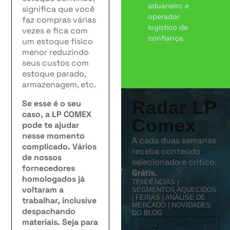
aduaneiro e
significa que você
operador
faz compras várias
logístico de
vezes e fica com
confiança.
um estoque físico
menor reduzindo
LEIA MAIS
seus custos com
estoque parado,
armazenagem, etc.
Radar LP
Se esse é o seu
caso, a LP COMEX
Comex
pode te ajudar
nesse momento
A cada duas semanas
complicado. Vários
receba conteúdo
de nossos
selecionado e crítico.
fornecedores
Grátis.
homologados já
TENDÊNCIAS |
voltaram a
SEGMENTOS AQUECIDOS
| FEIRAS | ANÁLISE DE
trabalhar, inclusive
MERCADO | NOVIDADES
despachando
DO BLOG
materiais. Seja para